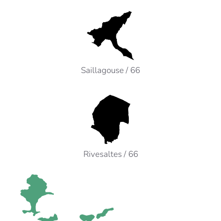
Notre agence de Saillagouse :
2 rue Serre Saint Jean
66800 SAILLAGOUSE
Tel : 04 68 04 78 40
Saillagouse / 66
saillagouse@agt-amenagement.fr
Notre agence de Rivesaltes :
46 rue du Maréchal Foch
66600 RIVESALTES
Tel : 04 68 38 57 60
Rivesaltes / 66
rivesaltes@agt-amenagement.fr
Notre agence d’Hyères :
12 avenue du 8 Mai 1945
Le Château d’Argent