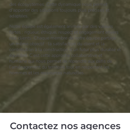
des écosystèmes. Cette dynamique nous permet
d’apporter des solutions toujours plus précises et
adaptées.
Notre équipe est également animée par des valeurs
fortes : rigueur, éthique, respect et engagement envers
nos clients. Chaque membre de notre équipe partage
un même objectif : la satisfaction du client et la
contribution à la construction d’un futur plus durable et
équilibré. C’est cette approche collaborative et
humaine qui nous permet de répondre aux défis de
l’aménagement du territoire tout en respectant les
hommes et les ressources naturelles.
Contactez nos agences