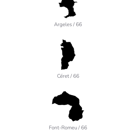
1 rue des Verdiers
66700 ARGELES/MER
Tel : 04 68 81 52 54
Argeles / 66
argeles@agt-amenagement.fr
Notre agence de Céret :
93 Rue Saint-Ferréol
66600 CERET
Tel : 04 68 87 06 50
Céret / 66
ceret@agt-amenagement.fr
Notre agence de Font Romeu :
6 boulevard Campredon
66120 FONT ROMEU
Tel : 04 68 30 52 25
Font-Romeu / 66
fontromeu@agt-amenagement.fr