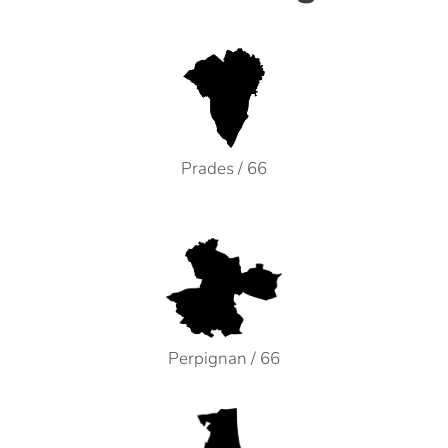
Notre agence de Prades :
74 avenue du Général de Gaulle
BP 30031
66500 PRADES
Prades / 66
Tel : 04 68 05 20 10
prades@agt-amenagement.fr
Notre agence de Perpignan :
940 avenue Eole
66100 PERPIGNAN
Tel : 04 68 80 54 11
Perpignan / 66
perpignan@agt-amenagement.fr
Notre agence d’Argelès-sur-Mer :