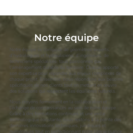
Notre équipe
Notre équipe se compose de géomètres-experts,
d’hydrologues et hydrauliciens, d’ingénieurs, de
techniciens spécialisés, tous passionnés par
l’aménagement durable du territoire. Chacun apporte
son expertise pour répondre aux enjeux complexes de
chaque projet. Ensemble, nous répondons aux besoins
spécifiques de nos clients tout en mettant en œuvre
des solutions qui respectent les équilibres naturels.
Nous croyons fermement en la collaboration et
l’échange de connaissances au sein de notre équipe.
Grâce à des formations continues et une veille
technologique constante, nous restons à la pointe des
dernières innovations techniques, juridiques et
numériques tout en perfectionnant notre connaissance