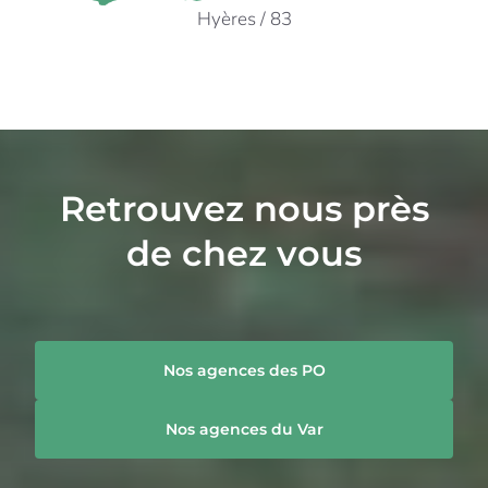
83400 HYERES
Hyères / 83
Tel : 04 94 65 60 87
hyeres@agt-amenagement.fr
Retrouvez nous près
de chez vous
Nos agences des PO
Nos agences du Var