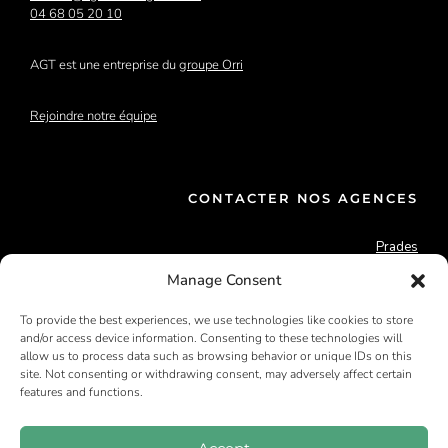
04 68 05 20 10
AGT est une entreprise du
groupe Orri
Rejoindre notre équipe
CONTACTER NOS AGENCES
Prades
Perpignan
Manage Consent
Argelès/mer
Céret
To provide the best experiences, we use technologies like cookies to store
Font-Romeu
and/or access device information. Consenting to these technologies will
Rivesaltes
allow us to process data such as browsing behavior or unique IDs on this
Saillagouse
site. Not consenting or withdrawing consent, may adversely affect certain
features and functions.
Hyères