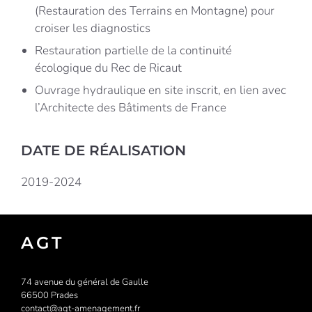
(Restauration des Terrains en Montagne) pour
croiser les diagnostics
Restauration partielle de la continuité
écologique du Rec de Ricaut
Ouvrage hydraulique en site inscrit, en lien avec
l’Architecte des Bâtiments de France
DATE DE RÉALISATION
2019-2024
AGT
74 avenue du général de Gaulle
66500 Prades
contact@agt-amenagement.fr