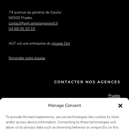
74 avenue du général de Gaulle
66500 Prades
contact@agt-amenagement.fr
04 68 05 20 10
AGT est une entreprise du
groupe Orri
Rejoindre notre équipe
CONTACTER NOS AGENCES
Prades
Perpignan
Manage Consent
Argelès/mer
Céret
To provide the best experiences, we use technologies like cookies to store
Font-Romeu
and/or access device information. Consenting to these technologies will
Rivesaltes
allow us to process data such as browsing behavior or unique IDs on this
Saillagouse